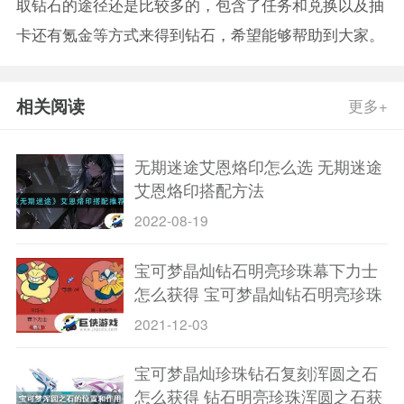
取钻石的途径还是比较多的，包含了任务和兑换以及抽
卡还有氪金等方式来得到钻石，希望能够帮助到大家。
相关阅读
更多+
无期迷途艾恩烙印怎么选 无期迷途
艾恩烙印搭配方法
2022-08-19
宝可梦晶灿钻石明亮珍珠幕下力士
怎么获得 宝可梦晶灿钻石明亮珍珠
幕下力士获得途径
2021-12-03
宝可梦晶灿珍珠钻石复刻浑圆之石
怎么获得 钻石明亮珍珠浑圆之石获