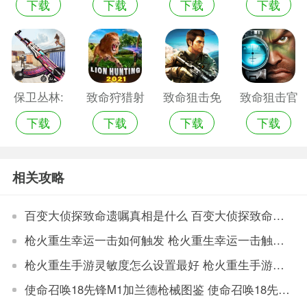
下载
下载
下载
下载
bravo手机
佣兵传奇手
机游戏
游戏
机游戏
保卫丛林:
致命狩猎射
致命狙击免
致命狙击官
下载
下载
下载
下载
致命一击手
箭2021手机
费版
网版
机游戏
游戏
相关攻略
百变大侦探致命遗嘱真相是什么 百变大侦探致命遗嘱真相答案攻略
枪火重生幸运一击如何触发 枪火重生幸运一击触发条件
枪火重生手游灵敏度怎么设置最好 枪火重生手游陀螺仪灵敏度设置方法
使命召唤18先锋M1加兰德枪械图鉴 使命召唤18先锋M1加兰德枪械介绍