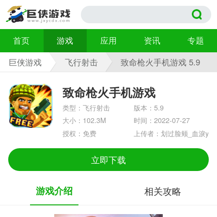
首页
游戏
应用
资讯
专题
巨侠游戏
飞行射击
致命枪火手机游戏 5.9
致命枪火手机游戏
类型：飞行射击
版本：5.9
大小：102.3M
时间：2022-07-27
授权：免费
上传者：划过脸颊_血淚y
立即下载
游戏介绍
相关攻略