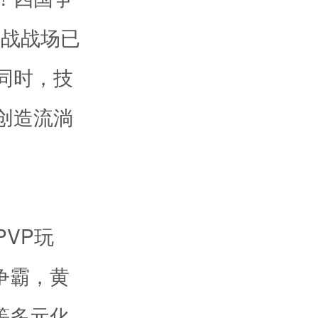
国战战场已
同时，技
创造流淌
VP玩
争霸，黄
等多元化