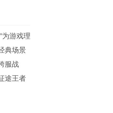
”为游戏理
经典场景
跨服战
征途王者