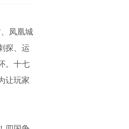
村、凤凰城
刺探、运
怀。十七
为让玩家
！四国争