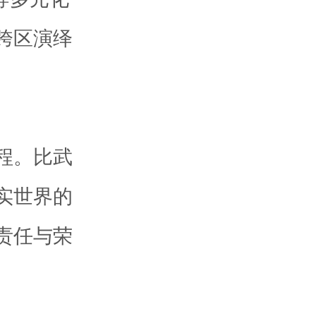
跨区演绎
程。比武
实世界的
责任与荣