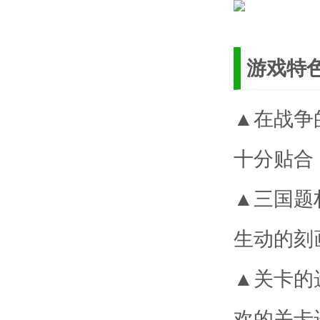
游戏特
▲在战争
十分贴合
▲三国题
生动的刻
▲关卡的
欢的关卡