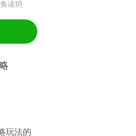
清鱼读玥
略
略玩法的