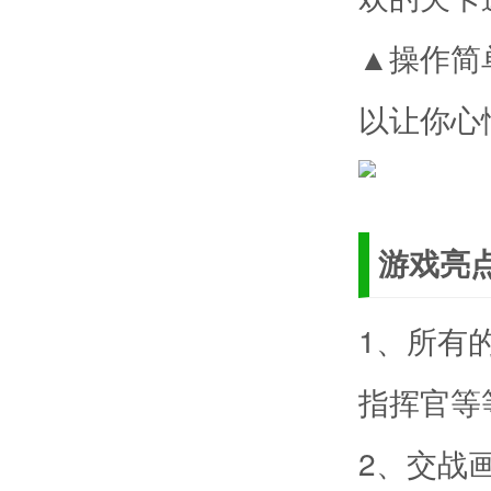
▲操作简
以让你心
游戏亮
1、所有
指挥官等
2、交战