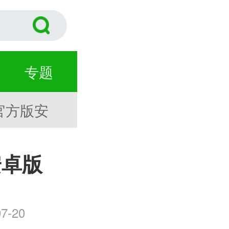
专题
官方版安
安卓版
7-20