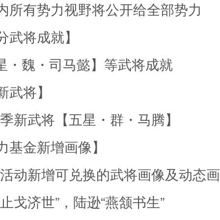
内所有势力视野将公开给全部势力
分武将成就】
5星・魏・司马懿】等武将成就
新武将】
赛季新武将【五星・群・马腾】
力基金新增画像】
需活动新增可兑换的武将画像及动态
止戈济世”，陆逊“燕颔书生”