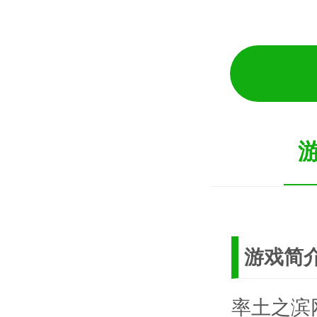
游戏简
率土之滨