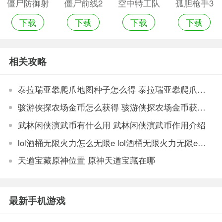
僵尸防御射
僵尸前线2
空中特工队
孤胆枪手3
下载
下载
下载
下载
击中文版无
中文版无限
游戏无限金
中文版破解
限金币版
金币版
币版
无限金币手
相关攻略
机版
泰拉瑞亚攀爬爪地图种子怎么得 泰拉瑞亚攀爬爪地图种子推荐
骇游侠探农场金币怎么获得 骇游侠探农场金币获取方法游戏攻略
武林闲侠演武币有什么用 武林闲侠演武币作用介绍
lol酒桶无限火力怎么无限e lol酒桶无限火力无限e出装推荐
天遒宝藏原神位置 原神天遒宝藏在哪
最新手机游戏