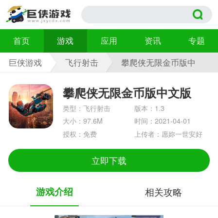
首页
游戏
应用
资讯
专题
巨侠游戏
飞行射击
攀爬侠无限金币版中
文版 1.3
攀爬侠无限金币版中文版
类型：飞行射击
版本：1.3
大小：97.6M
时间：2021-04-01
授权：免费
上传者：愿妳一世安好
立即下载
游戏介绍
相关攻略