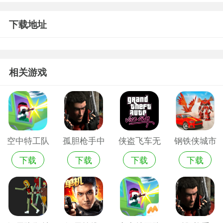
下载地址
相关游戏
空中特工队
孤胆枪手中
侠盗飞车无
钢铁侠城市
下载
下载
下载
下载
中文版无限
文版金币无
限金币版
英雄无限金
金币
限版
币版无限钻
石版