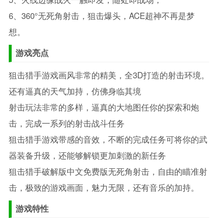
6、360°无死角射击，狙击爆头，ACE超神不再是梦
想。
游戏亮点
狙击猎手游戏画风非常的精美，全3D打造的射击环境。
还有逼真的天气加持，仿佛身临其境
射击玩法非常的多样，逼真的大地图任你的探索和炮
击，完成一系列的射击战斗任务
狙击猎手游戏带感的音效，不断的完成任务可将你的武
器装备升级，还能够解锁更加刺激的新任务
狙击猎手破解版中文免费版无死角射击，自由的瞄准射
击，极致的游戏画面，魅力无限，还有音乐的加持。
游戏特性