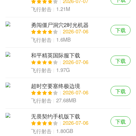
2026-07-07
1.21M
飞行射击
勇闯僵尸洞穴2时光机器
下载
2026-07-06
1.6MB
飞行射击
和平精英国际服下载
下载
2026-07-06
1.97G
飞行射击
超时空要塞终极边境
下载
2026-07-06
27.68MB
飞行射击
无畏契约手机版下载
下载
2026-07-06
1.80GB
飞行射击