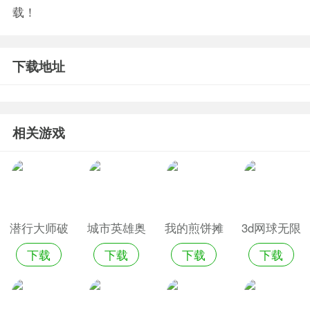
载！
下载地址
相关游戏
潜行大师破
城市英雄奥
我的煎饼摊
3d网球无限
下载
下载
下载
下载
解版无限钞
特之光无限
无限钞票版
钞票版
票无广告
钞票版