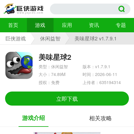
首页
游戏
应用
资讯
专题
巨侠游戏
休闲益智
美味星球2 v1.7.9.1
美味星球2
类型：休闲益智
版本：v1.7.9.1
大小：74.89M
时间：2026-06-11
授权：免费
上传者：635194314
立即下载
游戏介绍
相关攻略