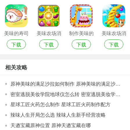
解版
美味的寿司
美味农场消
制作美味的
美味农场消
下载
下载
下载
下载
手游版
消乐免费版
生日蛋糕手
消乐
游
相关攻略
原神美味的满足沙拉如何制作 原神美味的满足沙拉制作配方
密室逃脱美妆学院地球仪怎么转 密室逃脱美妆学院地球仪玩法
星球工匠火药怎么制作 星球工匠火药制作配方
辣味人生开局怎么选 辣味人生新手经营攻略
天遒宝藏原神位置 原神天遒宝藏在哪