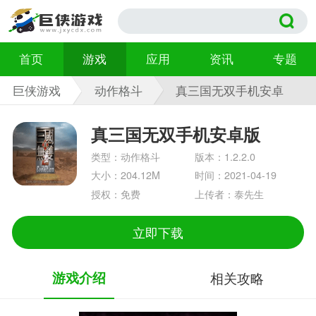
首页
游戏
应用
资讯
专题
巨侠游戏
动作格斗
真三国无双手机安卓
版 1.2.2.0
真三国无双手机安卓版
类型：动作格斗
版本：1.2.2.0
大小：204.12M
时间：2021-04-19
授权：免费
上传者：泰先生
立即下载
游戏介绍
相关攻略