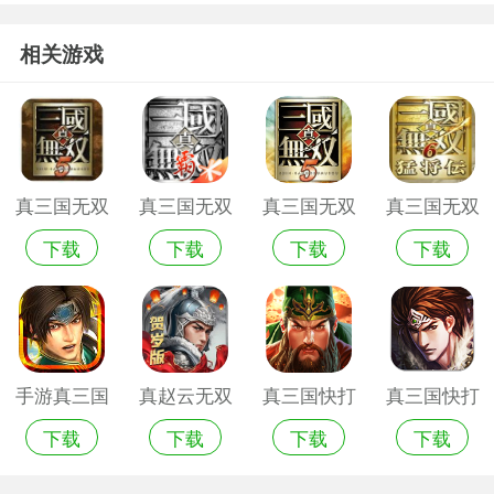
相关游戏
真三国无双
真三国无双
真三国无双
真三国无双
下载
下载
下载
下载
5安卓版
安卓破解版
5
6
手游真三国
真赵云无双
真三国快打
真三国快打
下载
下载
下载
下载
无双
满v版手机
手机版
安卓版
游戏