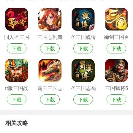
中所感受到的那般，就是热血和圆梦自己的沙场将军之
妄想，让我们可以沙场秋点兵，甚是有成就感，值得来
了解更多哈！
同人圣三国
三国志乱舞
圣三国魏传
御剑三国百
下载
下载
下载
下载
蜀汉传破解
安卓版
内购破解版
抽版手机游
版
在线版
戏
tt版三国战
霸王三国志
圣三国志蜀
三国猛将5
下载
下载
下载
下载
纪
md手机版
传破解版
张飞传单机
版
相关攻略