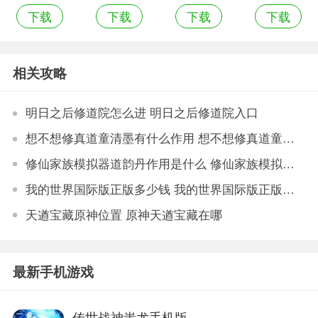
下载
下载
下载
下载
态版
版
修改版
戏
相关攻略
明日之后修道院怎么进 明日之后修道院入口
想不想修真道童清墨有什么作用 想不想修真道童清墨作用介绍
修仙家族模拟器道韵丹作用是什么 修仙家族模拟器道韵丹作用说明
我的世界国际版正版多少钱 我的世界国际版正版价格
天遒宝藏原神位置 原神天遒宝藏在哪
最新手机游戏
传世战神蚩尤手机版