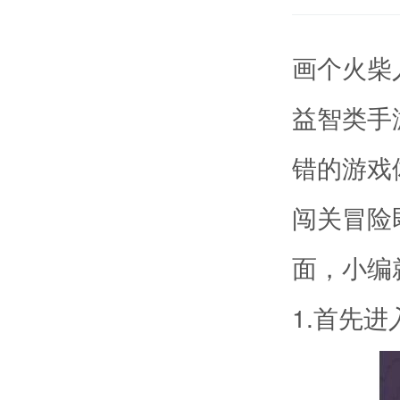
画个火柴
益智类手
错的游戏
闯关冒险
面，小编
1.首先