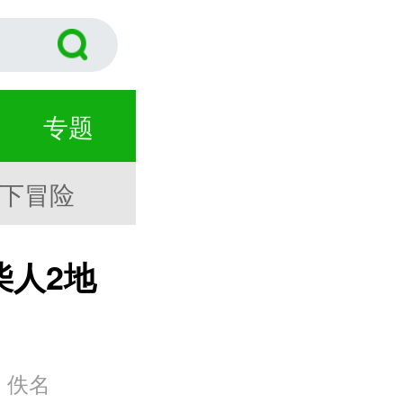
专题
地下冒险
柴人2地
：佚名