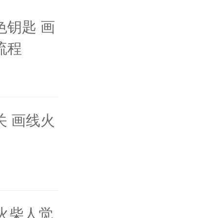
色钥匙 画
流程
关 画线火
火柴人觉