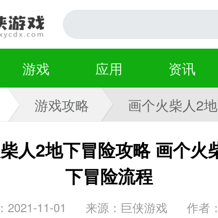
游戏
应用
资讯
游戏攻略
画个火柴人2
攻略
柴人2地下冒险攻略 画个火
下冒险流程
2021-11-01
来源：巨侠游戏
作者