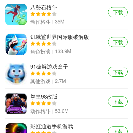
八秘石格斗
下载
35M
动作格斗
饥饿鲨世界国际服破解版
下载
133.9M
角色扮演
91破解游戏盒子
下载
2.7M
其他游戏
拳皇98改版
下载
53.6M
动作格斗
彩虹通道手机游戏
下载